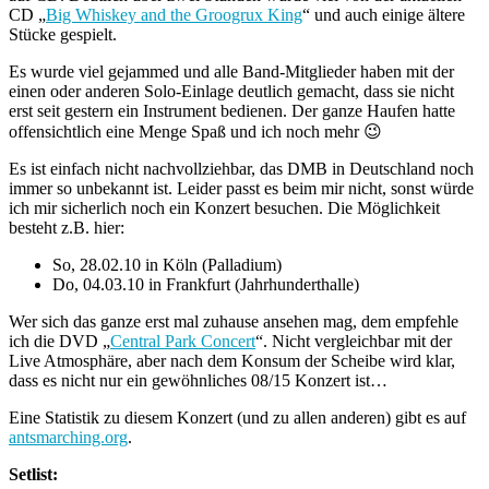
CD „
Big Whiskey and the Groogrux King
“ und auch einige ältere
Stücke gespielt.
Es wurde viel gejammed und alle Band-Mitglieder haben mit der
einen oder anderen Solo-Einlage deutlich gemacht, dass sie nicht
erst seit gestern ein Instrument bedienen. Der ganze Haufen hatte
offensichtlich eine Menge Spaß und ich noch mehr 😉
Es ist einfach nicht nachvollziehbar, das DMB in Deutschland noch
immer so unbekannt ist. Leider passt es beim mir nicht, sonst würde
ich mir sicherlich noch ein Konzert besuchen. Die Möglichkeit
besteht z.B. hier:
So, 28.02.10 in Köln (Palladium)
Do, 04.03.10 in Frankfurt (Jahrhunderthalle)
Wer sich das ganze erst mal zuhause ansehen mag, dem empfehle
ich die DVD „
Central Park Concert
“. Nicht vergleichbar mit der
Live Atmosphäre, aber nach dem Konsum der Scheibe wird klar,
dass es nicht nur ein gewöhnliches 08/15 Konzert ist…
Eine Statistik zu diesem Konzert (und zu allen anderen) gibt es auf
antsmarching.org
.
Setlist: