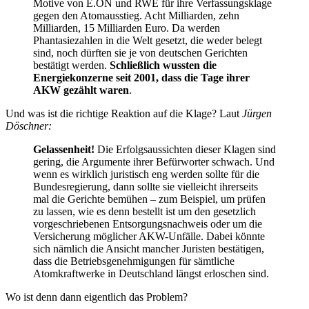
Motive von E.ON und RWE für ihre Verfassungsklage
gegen den Atomausstieg. Acht Milliarden, zehn
Milliarden, 15 Milliarden Euro. Da werden
Phantasiezahlen in die Welt gesetzt, die weder belegt
sind, noch dürften sie je von deutschen Gerichten
bestätigt werden.
Schließlich wussten die
Energiekonzerne seit 2001, dass die Tage ihrer
AKW gezählt waren
.
Und was ist die richtige Reaktion auf die Klage? Laut
Jürgen
Döschner:
Gelassenheit!
Die Erfolgsaussichten dieser Klagen sind
gering, die Argumente ihrer Befürworter schwach. Und
wenn es wirklich juristisch eng werden sollte für die
Bundesregierung, dann sollte sie vielleicht ihrerseits
mal die Gerichte bemühen – zum Beispiel, um prüfen
zu lassen, wie es denn bestellt ist um den gesetzlich
vorgeschriebenen Entsorgungsnachweis oder um die
Versicherung möglicher AKW-Unfälle. Dabei könnte
sich nämlich die Ansicht mancher Juristen bestätigen,
dass die Betriebsgenehmigungen für sämtliche
Atomkraftwerke in Deutschland längst erloschen sind.
Wo ist denn dann eigentlich das Problem?